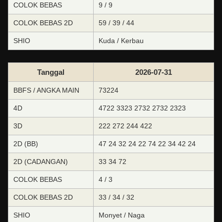
COLOK BEBAS
9 / 9
COLOK BEBAS 2D
59 / 39 / 44
SHIO
Kuda / Kerbau
Tanggal
2026-07-31
BBFS / ANGKA MAIN
73224
4D
4722 3323 2732 2732 2323
3D
222 272 244 422
2D (BB)
47 24 32 24 22 74 22 34 42 24
2D (CADANGAN)
33 34 72
COLOK BEBAS
4 / 3
COLOK BEBAS 2D
33 / 34 / 32
SHIO
Monyet / Naga