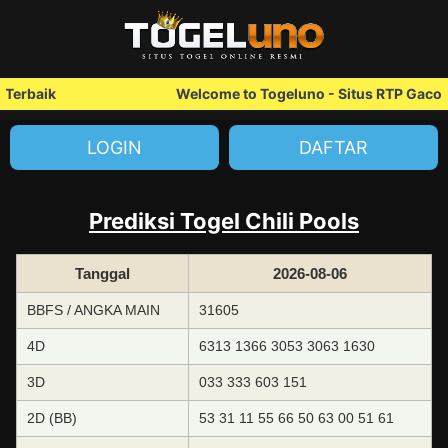
Terbaik
Welcome to Togeluno - Situs RTP Gacor T
LOGIN
DAFTAR
Prediksi Togel Chili Pools
Tanggal
2026-08-06
BBFS / ANGKA MAIN
31605
4D
6313 1366 3053 3063 1630
3D
033 333 603 151
2D (BB)
53 31 11 55 66 50 63 00 51 61